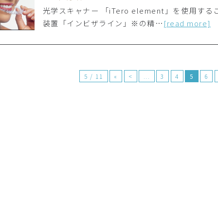
光学スキャナー 「iTero element」を使
装置「インビザライン」※の精…
[read more]
5 / 11
«
<
...
3
4
5
6