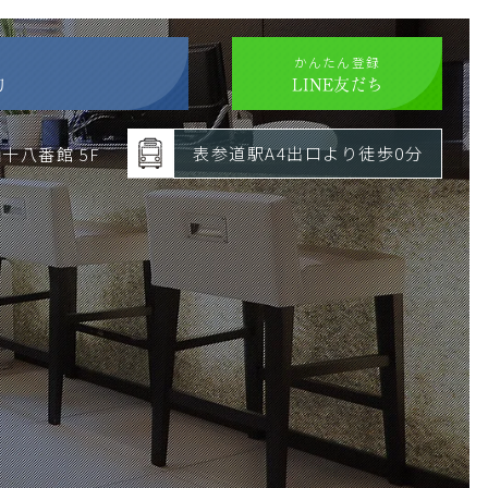
かんたん登録
約
LINE友だち
表参道駅A4出口より徒歩0分
山十八番館 5F