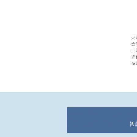
火
金
土
※
※
初