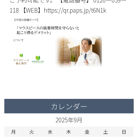
ご予約可能です。 【電話番号】 0120ー039ー
118 【WEB】https://qr.paps.jp/t6N1k
カレンダー
2025年9月
月
火
水
木
金
土
日